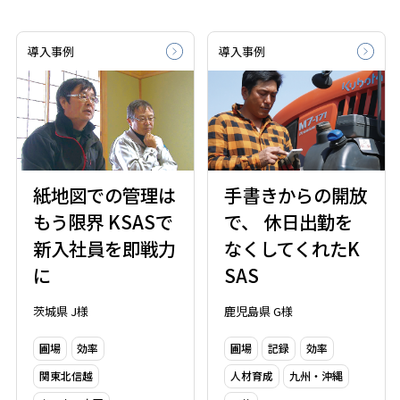
導入事例
導入事例
紙地図での管理は
手書きからの開放
もう限界 KSASで
で、 休日出勤を
新入社員を即戦力
なくしてくれたK
に
SAS
茨城県 J様
鹿児島県 G様
圃場
効率
圃場
記録
効率
関東北信越
人材育成
九州・沖縄