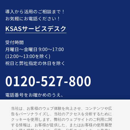
導入から活用のご相談まで！
お気軽にお電話ください！
KSASサービスデスク
受付時間
月曜日～金曜日 9:00〜17:00
(12:00〜13:00を除く)
祝日と弊社指定の休日を除く
電話番号をお確かめのうえ、
お間違えのないようにお願いいたします。
当社は、お客様のウェブ体験を向上させ、コンテンツや広
告をパーソナライズし、当社のアクセスを分析するために
クッキーを使用します。弊社のウェブサイトのご利用に関
する情報は、お客様が提供した、またはお客様の使用履歴
特定商取引法に基づく表示
サイトのご利用にあたって