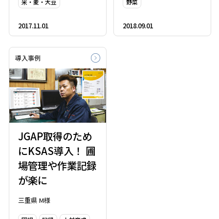
米・麦・大豆
野菜
2017.11.01
2018.09.01
導入事例
JGAP取得のため
にKSAS導入！ 圃
場管理や作業記録
が楽に
三重県 M様