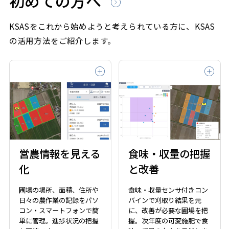
初めての方へ
KSASをこれから始めようと考えられている方に、KSAS
の活用方法をご紹介します。
営農情報を見える
食味・収量の把握
化
と改善
圃場の場所、面積、住所や
食味・収量センサ付きコン
日々の農作業の記録をパソ
バインで刈取り結果を元
コン・スマートフォンで簡
に、改善が必要な圃場を把
単に管理。進捗状況の把握
握。次年度の可変施肥で食