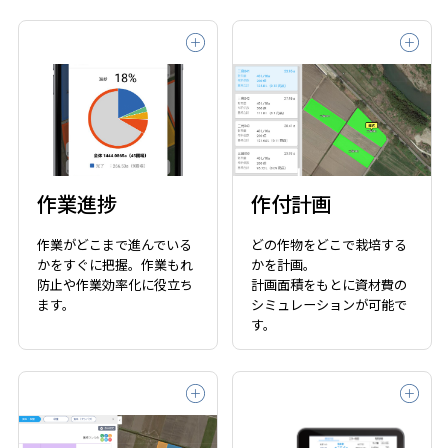
作業進捗
作付計画
作業がどこまで進んでいる
どの作物をどこで栽培する
かをすぐに把握。作業もれ
かを計画。
防止や作業効率化に役立ち
計画面積をもとに資材費の
ます。
シミュレーションが可能で
す。