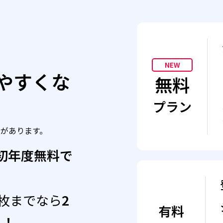
NEW
やすくな
無料
プラン
」があります。
初年度無料で
0枚までなら
2
有料
」！