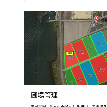
圃場管理
電子地図（GoogoleMap）を利用して圃